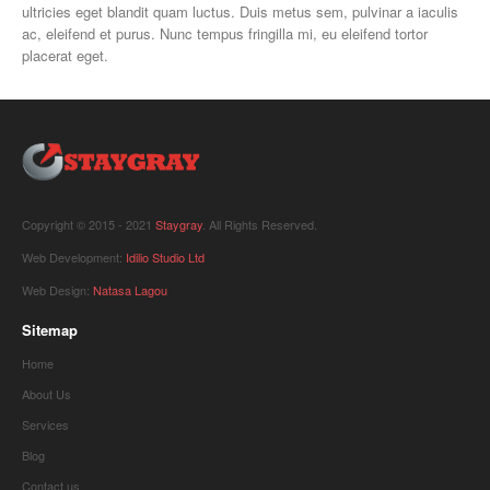
ultricies eget blandit quam luctus. Duis metus sem, pulvinar a iaculis
ac, eleifend et purus. Nunc tempus fringilla mi, eu eleifend tortor
placerat eget.
Copyright © 2015 - 2021
Staygray
. All Rights Reserved.
Web Development:
Idilio Studio Ltd
Web Design:
Natasa Lagou
Sitemap
Home
About Us
Services
Blog
Contact us