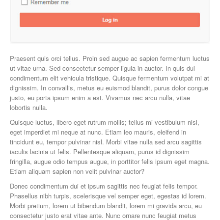
Praesent quis orci tellus. Proin sed augue ac sapien fermentum luctus
ut vitae urna. Sed consectetur semper ligula in auctor. In quis dui
condimentum elit vehicula tristique. Quisque fermentum volutpat mi at
dignissim. In convallis, metus eu euismod blandit, purus dolor congue
justo, eu porta ipsum enim a est. Vivamus nec arcu nulla, vitae
lobortis nulla.
Quisque luctus, libero eget rutrum mollis; tellus mi vestibulum nisl,
eget imperdiet mi neque at nunc. Etiam leo mauris, eleifend in
tincidunt eu, tempor pulvinar nisl. Morbi vitae nulla sed arcu sagittis
iaculis lacinia ut felis. Pellentesque aliquam, purus id dignissim
fringilla, augue odio tempus augue, in porttitor felis ipsum eget magna.
Etiam aliquam sapien non velit pulvinar auctor?
Donec condimentum dui et ipsum sagittis nec feugiat felis tempor.
Phasellus nibh turpis, scelerisque vel semper eget, egestas id lorem.
Morbi pretium, lorem ut bibendum blandit, lorem mi gravida arcu, eu
consectetur justo erat vitae ante. Nunc ornare nunc feugiat metus