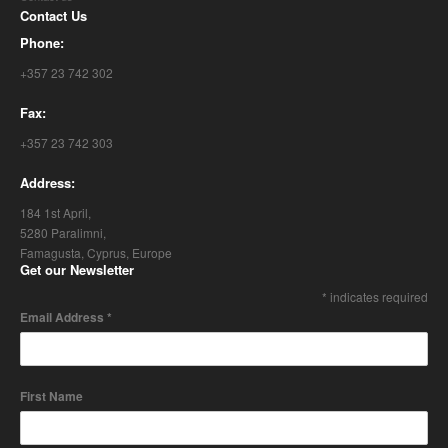
Contact Us
Phone:
+357 23 742 302
Fax:
+357 23 742 303
Address:
184 1st April,
5280 Paralimni,
Famagusta, Cyprus, Europe
Get our Newsletter
*
indicates required
Email Address
*
First Name